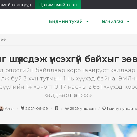
эмийн сангууд
Цахим эмийн сан
Бидний тухай
Үйлчилгээ
лөө
йг шүлсдэж үнсэхгүй байхыг з
д одоогийн байдлаар коронавируст халдвар 
илж буй 3 хүн тутмын 1 нь хүүхэд байна. ЭМЯ-на
сүүлийн 14 хоногт 0-17 насны 2,661 хүүхэд ко
халдварт өртжээ.
Anar
2021-06-09
2929
уншсан
1
минут уншин