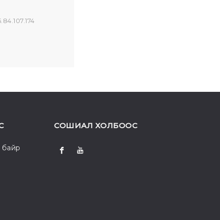
.84.107.174
С
СОШИАЛ ХОЛБООС
 байр