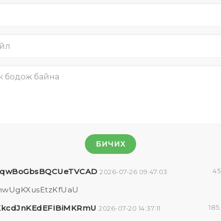
БИЧИХ
TqwBoGbsBQCUeTVCAD
45
2026-07-26 09:47:03
hwUgKXusEtzKfUaU
kcdJnKEdEFIBiMKRmU
185
2026-07-20 14:37:11