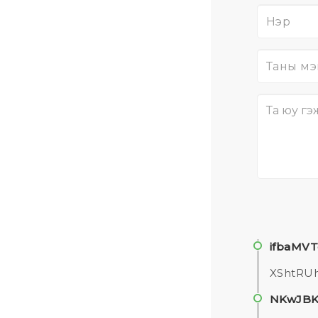
ifbaMV
XShtRU
NKwJBK