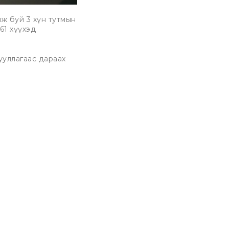
ж буй 3 хүн тутмын
61 хүүхэд
ууллагаас дараах