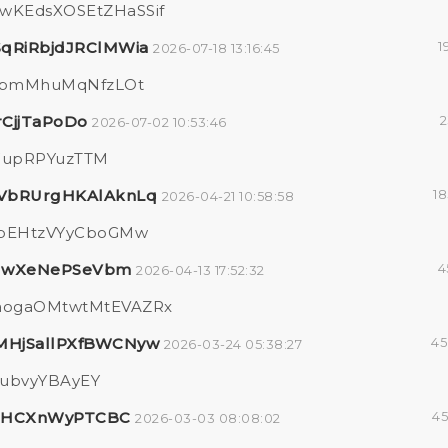
wKEdsXOSEtZHaSSif
SqRiRbjdJRClMWia
1
2026-07-18 13:16:45
bmMhuMqNfzLOt
rCjjTaPoDo
2
2026-07-02 10:53:46
CWupRPYuzTTM
VbRUrgHKAlAknLq
18
2026-04-21 10:58:58
LpEHtzVYyCboGMw
lwXeNePSeVbm
4
2026-04-13 17:52:32
ogaOMtwtMtEVAZRx
HjSallPXfBWCNyw
45
2026-03-24 05:38:27
dubvyYBAyEY
oHCXnWyPTCBC
45
2026-03-03 08:08:02