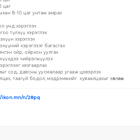
2 цаг
ыхан 8-10 цаг унтаж амрах
ол унд хэрэглэх
гоо түлхүү хэрэглэх
дэхүүн хэрэглэх
эхүүний хэрэглээг багасгах
нгэн ойр, ойрхон уулгах
р хүүхдээ чийрэгжүүлэх
эрэглээг хязгаарлах
ыг сод, давсны уусмалаар угааж цэвэрлэх
цах, таагүй бодол, мэдрэмжийг хуваалцахыг зөвлөлөө.
//ikon.mn/n/28pq