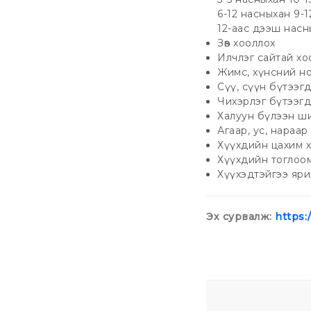
6-12 насныхан 9-1
12-аас дээш насн
Зөв хооллох
Илчлэг сайтай хо
Жимс, хүнсний но
Сүү, сүүн бүтээг
Чихэрлэг бүтээгд
Халуун бүлээн ши
Агаар, ус, нараа
Хүүхдийн цахим х
Хүүхдийн тоглоом
Хүүхэдтэйгээ ярил
Эх сурвалж:
https: