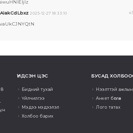
iwuHNlEIjIz
AiakCdLbxz
45
2025-12-27 18:33:10
vaUkCJNYQtN
ҮНДСЭН ЦЭС
БУСАД ХОЛБОО
98
Бидний тухай
Нээлттэй ажлын
,
Үйлчилгээ
Анкет бөглөх
г
Мэдээ мэдээлэл
Лого татах
хүн
Холбоо барих