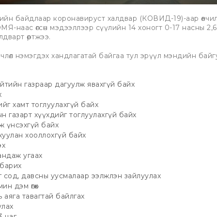
ийн байдлаар коронавируст халдвар (КОВИД-19)-аар өвчил
ЭМЯ-наас өгсөн мэдээллээр сүүлийн 14 хоногт 0-17 насны 2,6
дварт өртжээ.
члөл нэмэгдэх хандлагатай байгаа тул эрүүл мэндийн байг
йтийн газраар дагуулж явахгүй байх
х
ийг хамт тоглуулахгүй байх
н газарт хүүхдийг тоглуулахгүй байх
ж үнсэхгүй байх
жуулан хооллохгүй байх
эх
андаж угаах
 барих
 сод, давсны уусмалаар ээлжлэн зайлуулах
мин дэм өгөх
 аяга тавагтай байлгах
улах
3 цаг