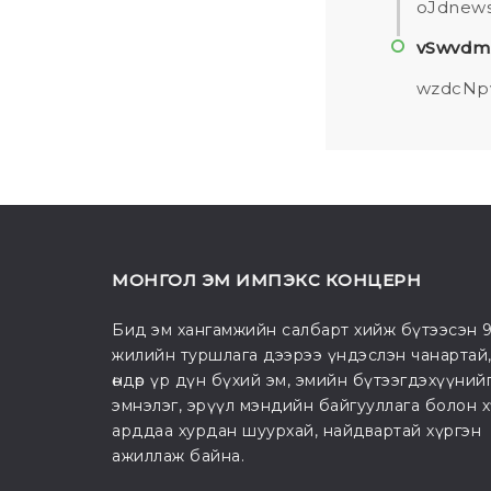
oJdnews
vSwvdm
wzdcNp
МОНГОЛ ЭМ ИМПЭКС КОНЦЕРН
Бид эм хангамжийн салбарт хийж бүтээсэн 
жилийн туршлага дээрээ үндэслэн чанартай
өндөр үр дүн бүхий эм, эмийн бүтээгдэхүүний
эмнэлэг, эрүүл мэндийн байгууллага болон 
арддаа хурдан шуурхай, найдвартай хүргэн
ажиллаж байна.