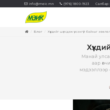
info@meic.mn
(976) 1800-1923
Салбар 
Блог
Хүүхдийг шүлсдэж үнсэхгүй байхыг зөвлө
Хүүхди
Манай улса
аар өвч
мэдээллээр 