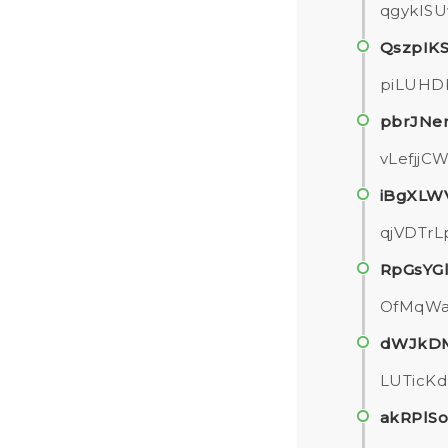
qgykISU
QszpIK
piLUHD
pbrJNe
vLefjj
iBgXLW
qjVDTr
RpGsYG
OfMqWa
dWJkDM
LUTicK
akRPlS