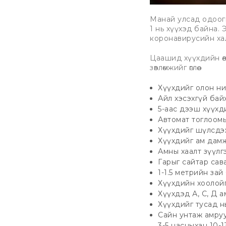
Манай улсад одоог
1 нь хүүхэд байна. 
коронавирусийн хал
Цаашид хүүхдийн өв
зөвлөмжийг өглөө.
Хүүхдийг олон ни
Айл хэсэхгүй бай
5-аас дээш хүүхд
Автомат тоглоомы
Хүүхдийг шүлсдэ
Хүүхдийг ам дам
Амны хаалт зүүлг
Гарыг сайтар сав
1-1.5 метрийн зай
Хүүхдийн хоолойг
Хүүхдэд А, С, Д а
Хүүхдийг тусад нь
Сайн унтаж амру
3-5 насныхан 10-1