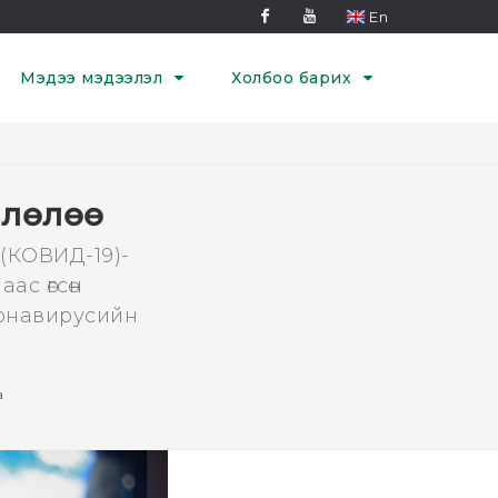
En
Facebook
Youtube
Мэдээ мэдээлэл
Холбоо барих
өвлөлөө
(КОВИД-19)-
ас өгсөн
ронавирусийн
а