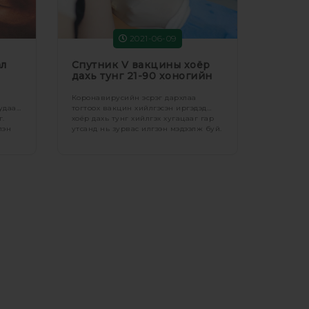
2021-06-09
ал
Спутник V вакцины хоёр
дахь тунг 21-90 хоногийн
дотор хийлгэж болно
Коронавирусийн эсрэг дархлаа
будаа
тогтоох вакцин хийлгэсэн иргэдэд
г.
хоёр дахь тунг хийлгэх хугацааг гар
лэн
утсанд нь зурвас илгээн мэдээлж буй.
н энэ