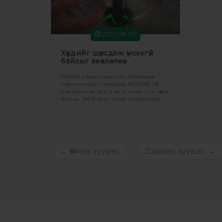
2021-06-09
Хүүхдийг шүлсдэж үнсэхгүй
байхыг зөвлөлөө
Манай улсад одоогийн байдлаар
коронавируст халдвар (КОВИД-19)-
аар өвчилж буй 3 хүн тутмын 1 нь хүүхэд
байна. ЭМЯ-наас өгсөн мэдээллээр
сүүлийн 14 хоногт 0-17 насны 2,661 хүүхэд
коронавирусийн халдварт өртжээ.
←
Өмнөх
хуудас
Дараах
хуудас
→