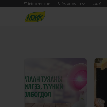
info@meic.mn
(976) 1800-1923
Салбар 