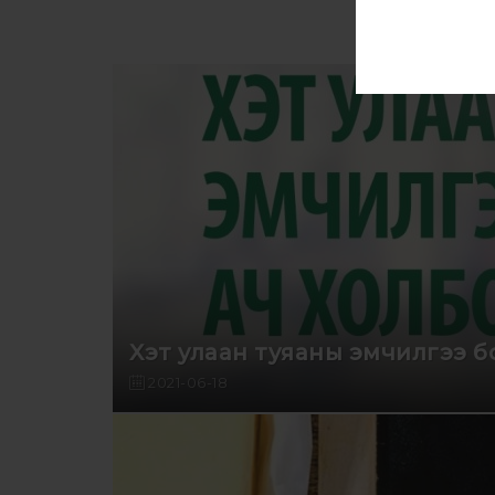
Хэт улаан туяаны эмчилгээ бо
2021-06-18