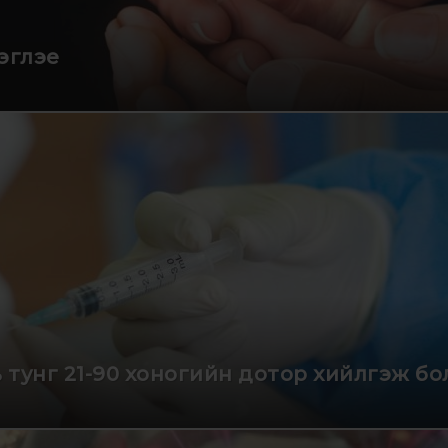
эглэе
 тунг 21-90 хоногийн дотор хийлгэж бо