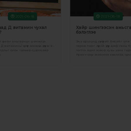
2021-06-18
2021-06-18
аад Д витамин чухал
Хайр шингээсэн амьсг
?
бэлэглэе
 үеийн анагаахын шинжлэх
Энэ орчлонд хүмүүний биеийг олж
 Д витамины эрүүл мэндэд үзүүлэх ач
төрнө гэдэг зүүний үзүүр дээр ганц 
гдлыг олон талаар судалсаар
тогтох адил ховор хувь заяа гэдэ
.
Арван сар эхийнхээ хэвлийд эрх
аав ээждээ баяр баясгалан боло
орчлонд ирэх нь энэ хорвоогийн
хамгийн сайхан мөч гэлтэй.