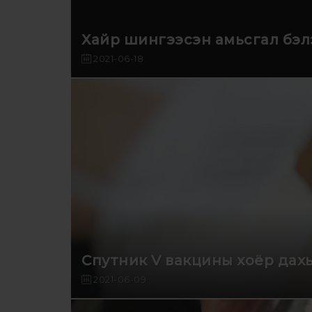
Хайр шингээсэн амьсгал бэл
2021-06-18
Спутник V вакцины хоёр дахь
2021-06-09