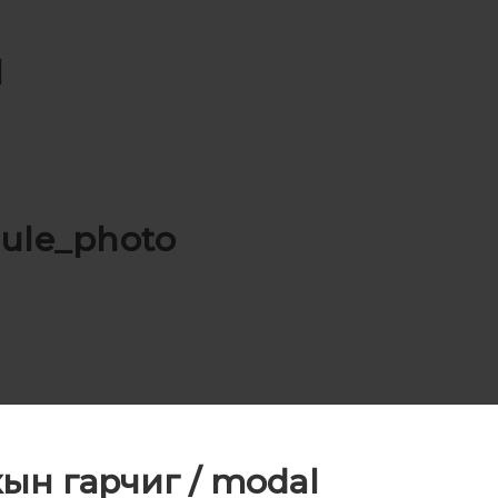
l
ule_photo
ын гарчиг / modal