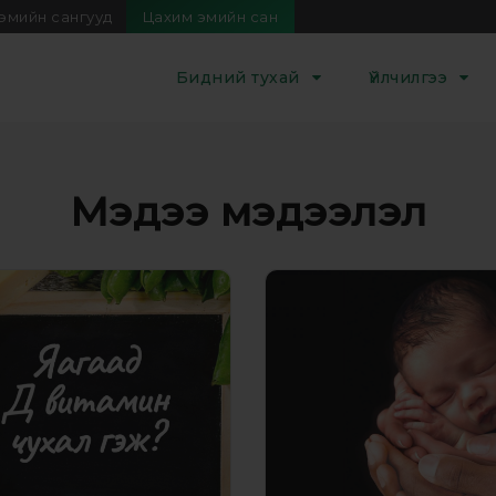
эмийн сангууд
Цахим эмийн сан
Бидний тухай
Үйлчилгээ
Мэдээ мэдээлэл