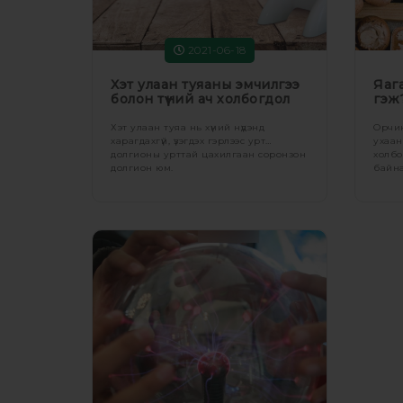
2021-06-18
Хэт улаан туяаны эмчилгээ
Яаг
болон түүний ач холбогдол
гэж
Хэт улаан туяа нь хүний нүдэнд
Орчин
харагдахгүй, үзэгдэх гэрлээс урт
ухаан
долгионы урттай цахилгаан соронзон
холбо
долгион юм.
байна