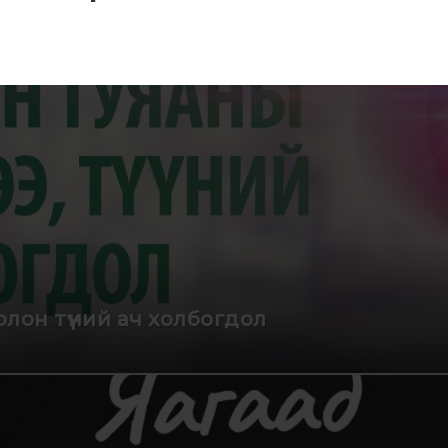
лон түүний ач холбогдол