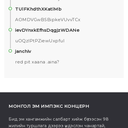
TUlFKhdthXKatlMb
AOMDVGwBSBipkeVUvvTCx
ievDYnxkEfhsDqgjzWDANe
uOQzlPtPZiewUxpfuI
janchiv
red pit xaana .aina?
МОНГОЛ ЭМ ИМПЭКС КОНЦЕРН
Бид эм хангамжийн салбарт хийж бүтээсэн 98
жилийн туршлага дээрээ үндэслэн чанартай,