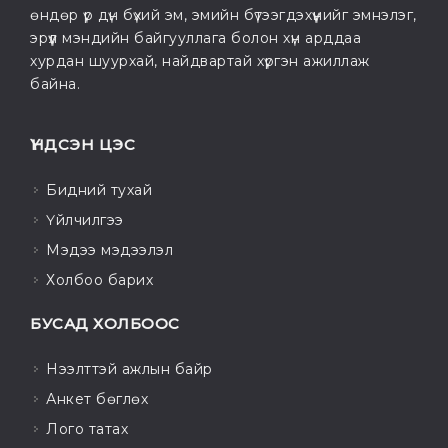
өндөр үр дүн бүхий эм, эмийн бүтээгдэхүүнийг эмнэлэг,
эрүүл мэндийн байгууллага болон хүн арддаа
хурдан шуурхай, найдвартай хүргэн ажиллаж
байна.
ҮНДСЭН ЦЭС
Бидний тухай
Үйлчилгээ
Мэдээ мэдээлэл
Холбоо барих
БУСАД ХОЛБООС
Нээлттэй ажлын байр
Анкет бөглөх
Лого татах