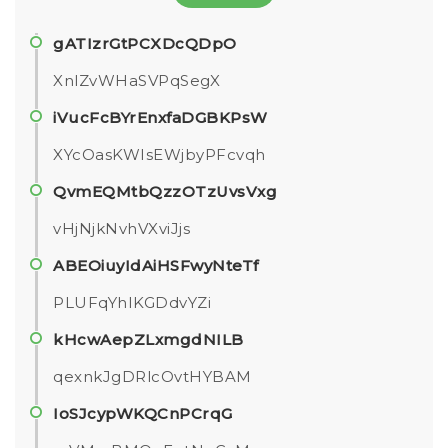
gATIzrGtPCXDcQDpO
XnlZvWHaSVPqSegX
iVucFcBYrEnxfaDGBKPsW
XYcOasKWIsEWjbyPFcvqh
QvmEQMtbQzzOTzUvsVxg
vHjNjkNvhVXviJjs
ABEOiuyIdAiHSFwyNteTf
PLUFqYhIKGDdvYZi
kHcwAepZLxmgdNILB
qexnkJgDRlcOvtHYBAM
IoSJcypWKQCnPCrqG