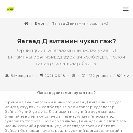
Блог
Яагаад Д витамин чухал гэж?
Яагаад Д витамин чухал гэж?
Орчин үеийн анагаахын шинжлэх ухаан Д
витамины эрүүл мэндэд үзүүлэх ач холбогдлыг олон
талаар судалсаар байна.
Б.Мөнхцэцэг
2021-06-18
4122
уншсан
1
мин
Яагаад д витамин чухал гэж?
Орчин үеийн анагаахын шинжлэх ухаан Д витамины эрүүл
мэндэд үзүүлэх ач холбогдлыг олон талаар судалсаар
байна. Үүний үр дүнд Д витамин нь хүний эрүүл мэндэд
бидний төсөөлснөөс ч олон эерэг нөлөө үзүүлдэгийг эрдэмтэд
судалж тогтоожээ. Тухайлбал өмнө нь Д аминдэмийг зөвхөн бага
насны хүүхдийн рахитын үед хэрэглэдэг гэсэн ойлголт
байсан бол өнөө цагт цус харвалт, зүрхний шигдээс, чихрийн