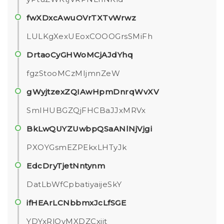
fwXDxcAwuOVrTXTvWrwz
LULKgXexUEoxCOOOGrsSMiFh
DrtaoCyGHWoMCjAJdYhq
fgzStooMCzMIjmnZeW
gWyjtzexZQIAwHpmDnrqWvXV
SmIHUBGZQjFHCBaJJxMRVx
BkLwQUYZUwbpQSaANlNjVjgi
PXOYGsmEZPEkxLHTyJk
EdcDryTjetNntynm
DatLbWfCpbatiyaijeSkY
ifHEArLCNbbmxJcLfSGE
YDYxRlOvMXDZCxijt