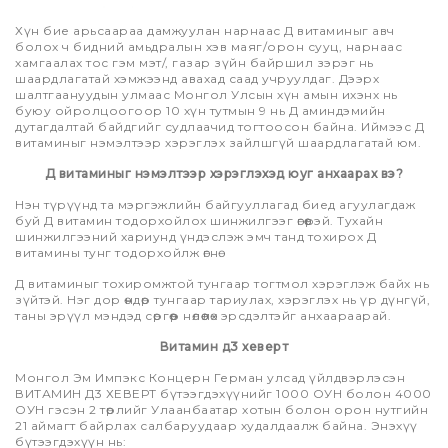
Хүн бие арьсаараа дамжуулан нарнаас Д витаминыг авч
болох ч бидний амьдралын хэв маяг/орон сууц, нарнаас
хамгаалах тос гэм мэт/, газар зүйн байршил зэрэг нь
шаардлагатай хэмжээнд авахад саад учруулдаг. Дээрх
шалтгаануудын улмаас Монгол Улсын хүн амын ихэнх нь
буюу ойролцоогоор 10 хүн тутмын 9 нь Д аминдэмийн
дутагдалтай байдгийг судлаачид тогтоосон байна. Иймээс Д
витаминыг нэмэлтээр хэрэглэх зайлшгүй шаардлагатай юм.
Д витаминыг нэмэлтээр хэрэглэхэд юуг анхаарах вэ?
Нэн түрүүнд та мэргэжлийн байгууллагад биед агуулагдаж
буй Д витамин тодорхойлох шинжилгээг өгөөрэй. Тухайн
шинжилгээний хариунд үндэслэж эмч танд тохирох Д
витамины тунг тодорхойлж өгнө.
Д витаминыг тохиромжтой тунгаар тогтмол хэрэглэж байх нь
зүйтэй. Нэг дор өндөр тунгаар тариулах, хэрэглэх нь үр дүнгүй,
таны эрүүл мэндэд сөргөөр нөлөөлөх эрсдэлтэйг анхаараарай.
Витамин д3 хеверт
Монгол Эм Импэкс Концерн Герман улсад үйлдвэрлэсэн
ВИТАМИН Д3 ХЕВЕРТ бүтээгдэхүүнийг 1000 ОУН болон 4000
ОУН гэсэн 2 төрлийг Улаанбаатар хотын болон орон нутгийн
21 аймагт байрлах салбаруудаар худалдаалж байна. Энэхүү
бүтээгдэхүүн нь: