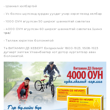
• Шахмал хэлбэртэй
• Ус болон шүлсэнд хурдан уусдаг учир хэрэглэхэд хялбар
• 1000 ОУН агуулсан 50 ширхэг шахмалтай савлагаа
• 4000 ОУН агуулсан 60 ширхэг шахмалтай савлагаа /шинэ
төрөл/
• Таллаж хэрэглэх боломжтой
Та ВИТАМИН Д3 ХЕВЕРТ бэлдмэлийг 1800-1923, 9508-1923
дугаарт залгаж Улаанбаатар хот дотор хүргэлтээр авах
боломжтой.