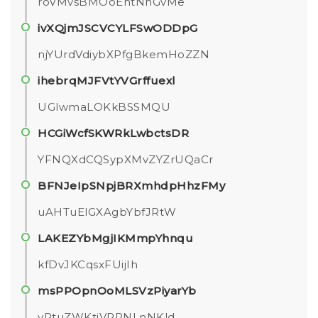
roVMvsBMOoEntNnGvMe
ivXQjmJSCVCYLFSwODDpG
njYUrdVdiybXPfgBkemHoZZN
ihebrqMJFVtYVGrffuexl
UGlwmaLOKkBSSMQU
HCGiWcfSKWRkLwbctsDR
YFNQXdCQSypXMvZYZrUQaCr
BFNJeIpSNpjBRXmhdpHhzFMy
uAHTuElGXAgbYbfJRtW
LAKEZYbMgjIKMmpYhnqu
kfDvJKCqsxFUijIh
msPPOpnOoMLSVzPiyarYb
yPtuZWKtjVRPNLnNKld