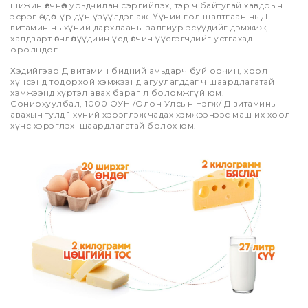
шижин өвчнөөс урьдчилан сэргийлэх, тэр ч байтугай хавдрын
эсрэг өндөр үр дүн үзүүлдэг аж. Үүний гол шалтгаан нь Д
витамин нь хүний дархлааны залгиур эсүүдийг дэмжиж,
халдварт өвчлөлүүдийн үед өвчин үүсгэгчдийг устгахад
оролцдог.
Хэдийгээр Д витамин бидний амьдарч буй орчин, хоол
хүнсэнд тодорхой хэмжээнд агуулагддаг ч шаардлагатай
хэмжээнд хүртэл авах бараг л боломжгүй юм.
Сонирхуулбал, 1000 ОУН /Олон Улсын Нэгж/ Д витамины
авахын тулд 1 хүний хэрэглэж чадах хэмжээнээс маш их хоол
хүнс хэрэглэх шаардлагатай болох юм.