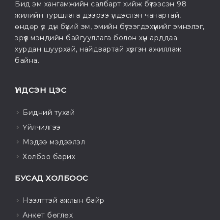
Бид эм хангамжийн салбарт хийж бүтээсэн 98
жилийн туршлага дээрээ үндэслэн чанартай,
өндөр үр дүн бүхий эм, эмийн бүтээгдэхүүнийг эмнэлэг,
эрүүл мэндийн байгууллага болон хүн арддаа
хурдан шуурхай, найдвартай хүргэн ажиллаж
байна.
ҮНДСЭН ЦЭС
Бидний тухай
Үйлчилгээ
Мэдээ мэдээлэл
Холбоо барих
БУСАД ХОЛБООС
Нээлттэй ажлын байр
Анкет бөглөх