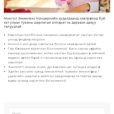
Монгол Эмимпэкс Концернийн худалдаанд нэвтрүүлээд буй
хэт улаан туяаны шарлагын аппарат нь дараахи давуу
талуудтай:
Европын холбооны чанарын шаардлагыг ханган Унгар
улсад үйлдвэрлэгдсэн.
Монгол хэл дээр савлагаа болон зааварчилгаатай.
Гэр бүлээрээ хэрэглэх боломжтой. Бага насны хүүхдийн
ханиад шуухнаанаас эхлэн настан буурлуудын үе мөчний
өвдөлт хүртэл бүхий л насныханд өргөн хүрээнд хэрэглэх
заалттай.
Эмнэлэгт зорьж очиж, дугаарлаж цаг хугацаа алдахгүй
Эдийн засгийн хувьд хэмнэлттэй. Хувийн эмнэлгүүдэд 1
удаагийн шарлага хийлгэх зардлаараа та гэртээ аваад
өдөр тутамд хэрэглэх боломжтой.