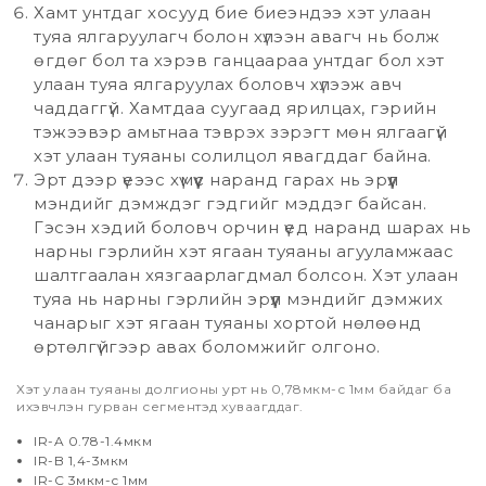
Хамт унтдаг хосууд бие биеэндээ хэт улаан
туяа ялгаруулагч болон хүлээн авагч нь болж
өгдөг бол та хэрэв ганцаараа унтдаг бол хэт
улаан туяа ялгаруулах боловч хүлээж авч
чаддаггүй. Хамтдаа суугаад ярилцах, гэрийн
тэжээвэр амьтнаа тэврэх зэрэгт мөн ялгаагүй
хэт улаан туяаны солилцол явагддаг байна.
Эрт дээр үеээс хүмүүс наранд гарах нь эрүүл
мэндийг дэмждэг гэдгийг мэддэг байсан.
Гэсэн хэдий боловч орчин үед наранд шарах нь
нарны гэрлийн хэт ягаан туяаны агууламжаас
шалтгаалан хязгаарлагдмал болсон. Хэт улаан
туяа нь нарны гэрлийн эрүүл мэндийг дэмжих
чанарыг хэт ягаан туяаны хортой нөлөөнд
өртөлгүйгээр авах боломжийг олгоно.
Хэт улаан туяаны долгионы урт нь 0,78мкм-с 1мм байдаг ба
ихэвчлэн гурван сегментэд хуваагддаг.
IR-A 0.78-1.4мкм
IR-B 1,4-3мкм
IR-C 3мкм-с 1мм