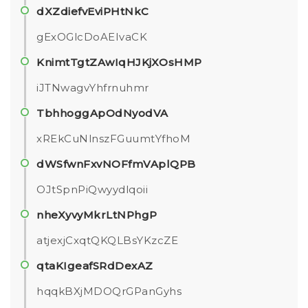
dXZdiefvEviPHtNkC
gExOGlcDoAEIvaCK
KnimtTgtZAwIqHJKjXOsHMP
iJTNwagvYhfrnuhmr
TbhhoggApOdNyodVA
xREkCuNlnszFGuumtYfhoM
dWSfwnFxvNOFfmVAplQPB
OJtSpnPiQwyydlqoii
nheXyvyMkrLtNPhgP
atjexjCxqtQKQLBsYKzcZE
qtaKIgeafSRdDexAZ
hqqkBXjMDOQrGPanGyhs