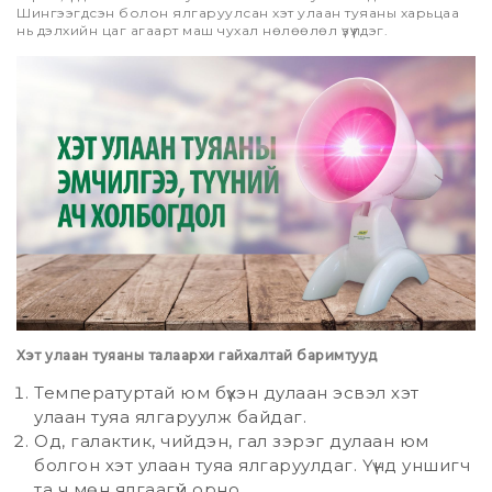
Шингээгдсэн болон ялгаруулсан хэт улаан туяаны харьцаа
нь дэлхийн цаг агаарт маш чухал нөлөөлөл үзүүлдэг.
Хэт улаан туяаны талаархи гайхалтай баримтууд
Температуртай юм бүхэн дулаан эсвэл хэт
улаан туяа ялгаруулж байдаг.
Од, галактик, чийдэн, гал зэрэг дулаан юм
болгон хэт улаан туяа ялгаруулдаг. Үүнд уншигч
та ч мөн ялгаагүй орно