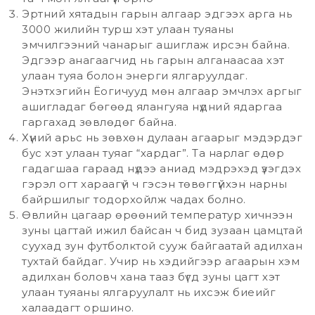
Эртний хятадын гарын алгаар эдгээх арга нь
3000 жилийн турш хэт улаан туяаны
эмчилгээний чанарыг ашиглаж ирсэн байна.
Эдгээр анагаагчид нь гарын алганаасаа хэт
улаан туяа болон энерги ялгаруулдаг.
Энэтхэгийн Ёогичууд мөн алгаар эмчлэх аргыг
ашигладаг бөгөөд ялангуяа нүдний ядаргаа
гаргахад зөвлөдөг байна.
Хүний арьс нь зөвхөн дулаан агаарыг мэдэрдэг
бус хэт улаан туяаг “хардаг”. Та нарлаг өдөр
гадагшаа гараад нүдээ аниад мэдрэхэд үзэгдэх
гэрэл огт хараагүй ч гэсэн төвөггүйхэн нарны
байршилыг тодорхойлж чадах болно.
Өвлийн цагаар өрөөний температур хичнээн
зуны цагтай ижил байсан ч бид зузаан цамцтай
суухад зун футболктой сууж байгаатай адилхан
тухтай байдаг. Учир нь хэдийгээр агаарын хэм
адилхан боловч хана тааз бүгд зуны цагт хэт
улаан туяаны ялгаруулалт нь ихсэж биеийг
халаадагт оршино.