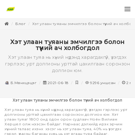
Блог
Хэт улаан туяаны эмчилгээ болон түүний ач холбо
Хэт улаан туяаны эмчилгээ болон
түүний ач холбогдол
Хэт улаан туяа нь хүний нүдэнд харагдахгүй, үзэгдэх
гэрлээс урт долгионы урттай цахилгаан соронзон
долгион юм.
Б.Мөнхцэцэг
2021-06-18
9296
уншсан
2
ми
Хэт улаан туяаны эмчилгээ болон түүний ач холбогдол
Хэт улаан туяа нь хүний нүдэнд харагдахгүй, үзэгдэх гэрлээс урт
долгионы урттай цахилгаан соронзон долгион юм. Хэт
улаан туяаг 1800 онд одон орон судлаач Ноён Вилиам
Хершел олж нээсэн байдаг. Нарнаас дэлхийд ирэх эрчим
хүчний талаас ихэнх хэсэг нь хэт улаан туяа, 40% нь үзэгдэх
гэрэл, үлдсэн багахан хувь нь хэт ягаан туяа байдаг.