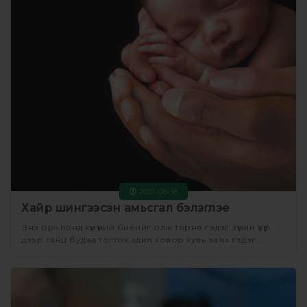
2021-06-18
Хайр шингээсэн амьсгал бэлэглэе
Энэ орчлонд хүмүүний биеийг олж төрнө гэдэг зүүний үзүүр
дээр ганц будаа тогтох адил ховор хувь заяа гэдэг.
Арван сар эхийнхээ хэвлийд эрхлэн аав ээждээ баяр
баясгалан болон энэ орчлонд ирэх нь энэ хорвоогийн
хамгийн сайхан мөч гэлтэй.