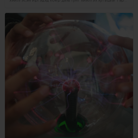
хийлгэсэн иргэдэд хоёр дахь тунг хийлгэх хугацааг гар
утсанд нь зурвас илгээн мэдээлж буй.