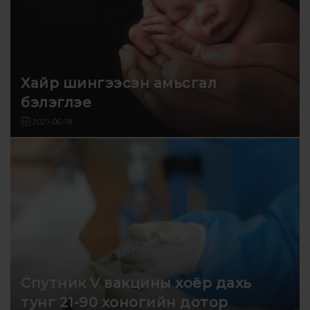
Хайр шингээсэн амьсгал
бэлэглэе
2021-06-18
Спутник V вакцины хоёр дахь
тунг 21-90 хоногийн дотор