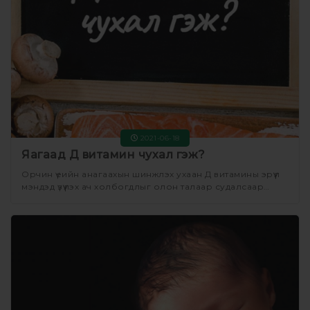
2021-06-18
Яагаад Д витамин чухал гэж?
Орчин үеийн анагаахын шинжлэх ухаан Д витамины эрүүл
мэндэд үзүүлэх ач холбогдлыг олон талаар судалсаар
байна.