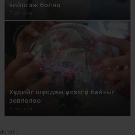
хийлгэж болно
2021-06-09
Хүүхдийг шүлсдэж үнсэхгүй байхыг
зөвлөлөө
2021-06-09
default