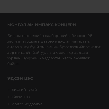
МОНГОЛ ЭМ ИМПЭКС КОНЦЕРН
Бид эм хангамжийн салбарт хийж бүтээсэн 98
жилийн туршлага дээрээ үндэслэн чанартай,
өндөр үр дүн бүхий эм, эмийн бүтээгдэхүүнийг эмнэлэг,
эрүүл мэндийн байгууллага болон хүн арддаа
хурдан шуурхай, найдвартай хүргэн ажиллаж
байна.
ҮНДСЭН ЦЭС
Бидний тухай
Үйлчилгээ
Мэдээ мэдээлэл