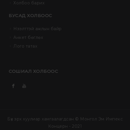
Холбоо барих
БУСАД ХОЛБООС
Нээлттэй ажлын байр
Анкет бөглөх
Лого татах
СОШИАЛ ХОЛБООС
Бүх эрх хуулиар хамгаалагдсан © Монгол Эм Импекс
Концерн - 2021