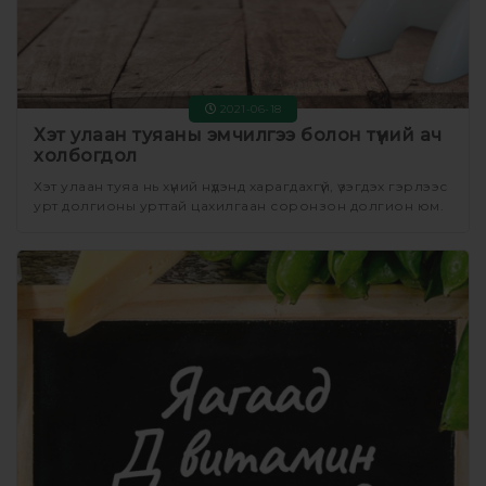
2021-06-18
Хэт улаан туяаны эмчилгээ болон түүний ач
холбогдол
Хэт улаан туяа нь хүний нүдэнд харагдахгүй, үзэгдэх гэрлээс
урт долгионы урттай цахилгаан соронзон долгион юм.