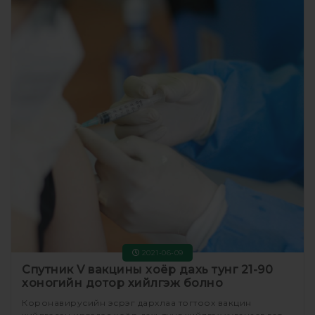
2021-06-09
Спутник V вакцины хоёр дахь тунг 21-90
хоногийн дотор хийлгэж болно
Коронавирусийн эсрэг дархлаа тогтоох вакцин