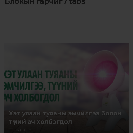
Блокын гарчиг / tabs
Хэт улаан туяаны эмчилгээ болон
түүний ач холбогдол
2021-06-18