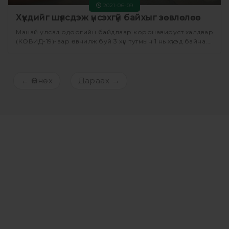
2021-06-09
Хүүхдийг шүлсдэж үнсэхгүй байхыг зөвлөлөө
Манай улсад одоогийн байдлаар коронавируст халдвар
(КОВИД-19)-аар өвчилж буй 3 хүн тутмын 1 нь хүүхэд байна.
ЭМЯ-наас өгсөн мэдээллээр сүүлийн 14 хоногт 0-17 насны
2,661 хүүхэд коронавирусийн халдварт өртжээ.
←
Өмнөх
Дараах
→